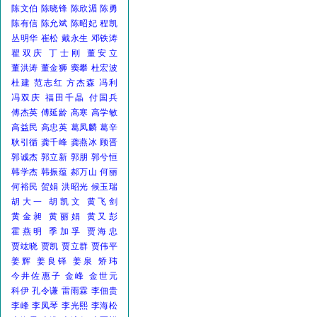
陈文伯
陈晓锋
陈欣湄
陈勇
陈有信
陈允斌
陈昭妃
程凯
丛明华
崔松
戴永生
邓铁涛
翟双庆
丁士刚
董安立
董洪涛
董金狮
窦攀
杜宏波
杜建
范志红
方杰森
冯利
冯双庆
福田千晶
付国兵
傅杰英
傅延龄
高寒
高学敏
高益民
高忠英
葛凤麟
葛辛
耿引循
龚千峰
龚燕冰
顾晋
郭诚杰
郭立新
郭朋
郭兮恒
韩学杰
韩振蕴
郝万山
何丽
何裕民
贺娟
洪昭光
候玉瑞
胡大一
胡凯文
黄飞剑
黄金昶
黄丽娟
黄又彭
霍燕明
季加孚
贾海忠
贾竑晓
贾凯
贾立群
贾伟平
姜辉
姜良铎
姜泉
矫玮
今井佐惠子
金峰
金世元
科伊
孔令谦
雷雨霖
李佃贵
李峰
李凤琴
李光熙
李海松