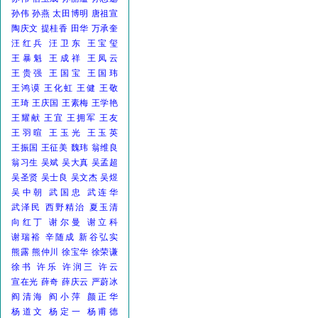
孙伟
孙燕
太田博明
唐祖宣
陶庆文
提桂香
田华
万承奎
汪红兵
汪卫东
王宝玺
王暴魁
王成祥
王凤云
王贵强
王国宝
王国玮
王鸿谟
王化虹
王健
王敬
王琦
王庆国
王素梅
王学艳
王耀献
王宜
王拥军
王友
王羽暄
王玉光
王玉英
王振国
王征美
魏玮
翁维良
翁习生
吴斌
吴大真
吴孟超
吴圣贤
吴士良
吴文杰
吴煜
吴中朝
武国忠
武连华
武泽民
西野精治
夏玉清
向红丁
谢尔曼
谢立科
谢瑞裕
辛随成
新谷弘实
熊露
熊仲川
徐宝华
徐荣谦
徐书
许乐
许润三
许云
宣在光
薛奇
薛庆云
严蔚冰
阎清海
阎小萍
颜正华
杨道文
杨定一
杨甫德