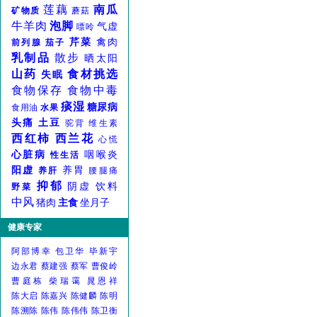
莲藕
南瓜
矿物质
蘑菇
牛羊肉
泡脚
气虚
嘌呤
芹菜
禽肉
前列腺
茄子
乳制品
散步
晒太阳
山药
食材挑选
失眠
食物保存
食物中毒
痰湿
糖尿病
食用油
水果
头痛
土豆
驼背
维生素
西红柿
西兰花
心慌
心脏病
咽喉炎
性生活
阳虚
养胃
养肝
腰腿痛
抑郁
阴虚
饮料
野菜
中风
猪肉
主食
坐月子
健康专家
阿部博幸
包卫华
毕新宇
边永君
蔡建强
蔡军
曹俊岭
曹庭栋
柴瑞霭
晁恩祥
陈大启
陈嘉兴
陈健麟
陈明
陈溯陈
陈伟
陈伟伟
陈卫衡