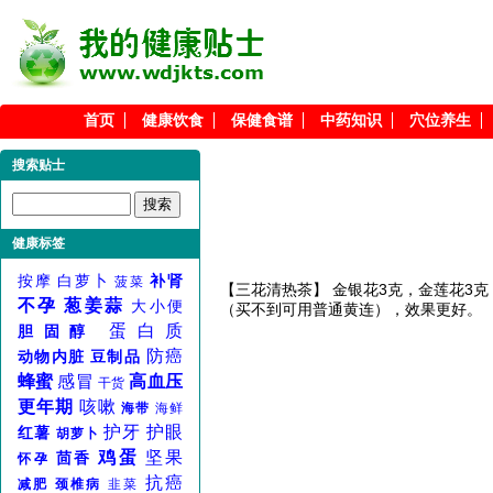
首页
健康饮食
保健食谱
中药知识
穴位养生
搜索贴士
健康标签
按摩
白萝卜
补肾
菠菜
【三花清热茶】 金银花3克，金莲花3
不孕
葱姜蒜
大小便
（买不到可用普通黄连），效果更好。
蛋白质
胆固醇
防癌
动物内脏
豆制品
蜂蜜
感冒
高血压
干货
更年期
咳嗽
海带
海鲜
护牙
护眼
红薯
胡萝卜
鸡蛋
坚果
茴香
怀孕
抗癌
减肥
颈椎病
韭菜