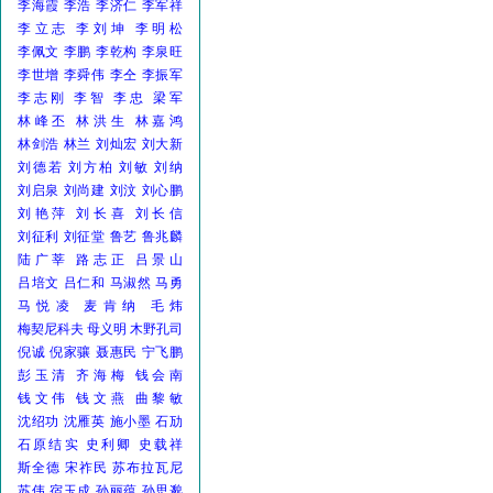
李海霞
李浩
李济仁
李军祥
李立志
李刘坤
李明松
李佩文
李鹏
李乾构
李泉旺
李世增
李舜伟
李仝
李振军
李志刚
李智
李忠
梁军
林峰丕
林洪生
林嘉鸿
林剑浩
林兰
刘灿宏
刘大新
刘德若
刘方柏
刘敏
刘纳
刘启泉
刘尚建
刘汶
刘心鹏
刘艳萍
刘长喜
刘长信
刘征利
刘征堂
鲁艺
鲁兆麟
陆广莘
路志正
吕景山
吕培文
吕仁和
马淑然
马勇
马悦凌
麦肯纳
毛炜
梅契尼科夫
母义明
木野孔司
倪诚
倪家骧
聂惠民
宁飞鹏
彭玉清
齐海梅
钱会南
钱文伟
钱文燕
曲黎敏
沈绍功
沈雁英
施小墨
石劢
石原结实
史利卿
史载祥
斯全德
宋祚民
苏布拉瓦尼
苏伟
宿玉成
孙丽蕴
孙思邈