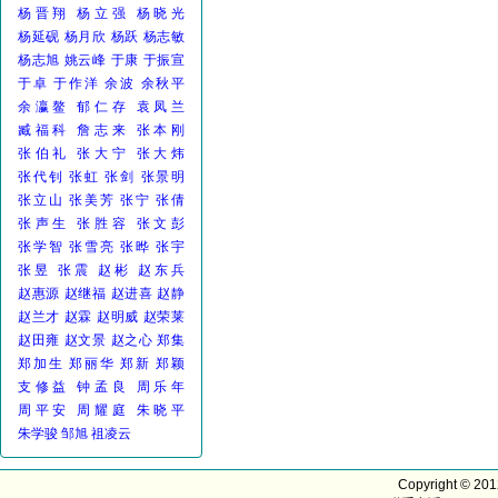
杨晋翔
杨立强
杨晓光
杨延砚
杨月欣
杨跃
杨志敏
杨志旭
姚云峰
于康
于振宣
于卓
于作洋
余波
余秋平
余瀛鳌
郁仁存
袁凤兰
臧福科
詹志来
张本刚
张伯礼
张大宁
张大炜
张代钊
张虹
张剑
张景明
张立山
张美芳
张宁
张倩
张声生
张胜容
张文彭
张学智
张雪亮
张晔
张宇
张昱
张震
赵彬
赵东兵
赵惠源
赵继福
赵进喜
赵静
赵兰才
赵霖
赵明威
赵荣莱
赵田雍
赵文景
赵之心
郑集
郑加生
郑丽华
郑新
郑颖
支修益
钟孟良
周乐年
周平安
周耀庭
朱晓平
朱学骏
邹旭
祖凌云
Copyright © 20