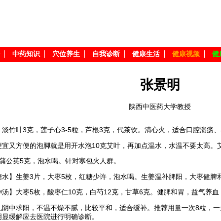
中药知识
穴位养生
自我诊断
健康生活
健康视频
健
张景明
陕西中医药大学教授
】淡竹叶3克，莲子心3-5粒，芦根3克，代茶饮。清心火，适合口腔溃疡
便宜又方便的泡脚就是用开水泡10克艾叶，再加点温水，水温不要太高。
，蒲公英5克，泡水喝。针对寒包火人群。
糖水】生姜3片，大枣5枚，红糖少许，泡水喝。生姜温补脾阳，大枣健脾
神汤】大枣5枚，酸枣仁10克，白芍12克，甘草6克。健脾和胃，益气养
丸阴中求阳，不温不燥不腻，比较平和，适合缓补。推荐用量一次8粒，
明显缓解应去医院进行明确诊断。