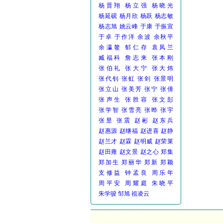
杨晋翔
杨立强
杨晓光
杨延砚
杨月欣
杨跃
杨志敏
杨志旭
姚云峰
于康
于振宣
于卓
于作洋
余波
余秋平
余瀛鳌
郁仁存
袁凤兰
臧福科
詹志来
张本刚
张伯礼
张大宁
张大炜
张代钊
张虹
张剑
张景明
张立山
张美芳
张宁
张倩
张声生
张胜容
张文彭
张学智
张雪亮
张晔
张宇
张昱
张震
赵彬
赵东兵
赵惠源
赵继福
赵进喜
赵静
赵兰才
赵霖
赵明威
赵荣莱
赵田雍
赵文景
赵之心
郑集
郑加生
郑丽华
郑新
郑颖
支修益
钟孟良
周乐年
周平安
周耀庭
朱晓平
朱学骏
邹旭
祖凌云