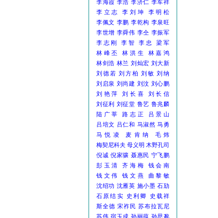
李海霞
李浩
李济仁
李军祥
李立志
李刘坤
李明松
李佩文
李鹏
李乾构
李泉旺
李世增
李舜伟
李仝
李振军
李志刚
李智
李忠
梁军
林峰丕
林洪生
林嘉鸿
林剑浩
林兰
刘灿宏
刘大新
刘德若
刘方柏
刘敏
刘纳
刘启泉
刘尚建
刘汶
刘心鹏
刘艳萍
刘长喜
刘长信
刘征利
刘征堂
鲁艺
鲁兆麟
陆广莘
路志正
吕景山
吕培文
吕仁和
马淑然
马勇
马悦凌
麦肯纳
毛炜
梅契尼科夫
母义明
木野孔司
倪诚
倪家骧
聂惠民
宁飞鹏
彭玉清
齐海梅
钱会南
钱文伟
钱文燕
曲黎敏
沈绍功
沈雁英
施小墨
石劢
石原结实
史利卿
史载祥
斯全德
宋祚民
苏布拉瓦尼
苏伟
宿玉成
孙丽蕴
孙思邈