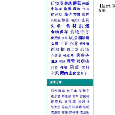
矿物质
蘑菇
莲藕
南瓜
【益智仁粥
牛羊肉
泡脚
嘌呤
气虚
食用。
前列腺
茄子
禽肉
芹菜
散步
山药
乳制品
晒太阳
食材挑选
失眠
食物中毒
食物保存
痰湿
糖尿病
食用油
水果
土豆
驼背
头痛
维生素
西红柿
心慌
西兰花
咽喉炎
心脏病
性生活
养胃
腰腿痛
阳虚
养肝
阴虚
饮料
野菜
抑郁
中风
猪肉
主食
坐月子
健康专家
阿部博幸
包卫华
毕新宇
边永君
蔡建强
蔡军
曹俊岭
曹庭栋
柴瑞霭
晁恩祥
陈大启
陈嘉兴
陈健麟
陈明
陈溯陈
陈伟
陈伟伟
陈卫衡