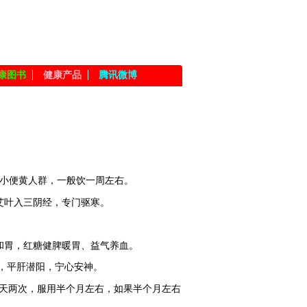
康图书
健康产品
腾讯微博
、小便黄人群，一般饮一周左右。
艾叶入三阴经，专门驱寒。
和胃，红糖健脾暖胃、益气养血。
血，平肝潜阳，宁心安神。
一天两次，服用半个月左右，如果半个月左右