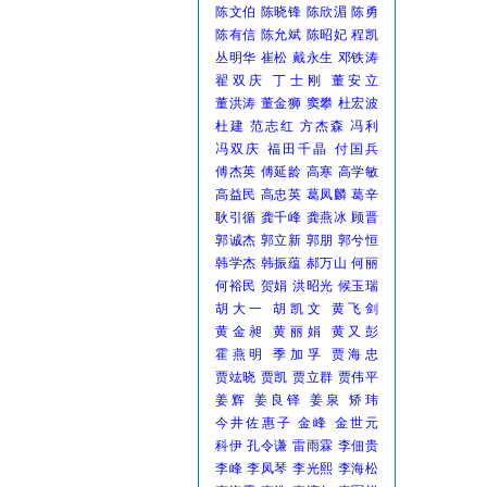
陈文伯
陈晓锋
陈欣湄
陈勇
陈有信
陈允斌
陈昭妃
程凯
丛明华
崔松
戴永生
邓铁涛
翟双庆
丁士刚
董安立
董洪涛
董金狮
窦攀
杜宏波
杜建
范志红
方杰森
冯利
冯双庆
福田千晶
付国兵
傅杰英
傅延龄
高寒
高学敏
高益民
高忠英
葛凤麟
葛辛
耿引循
龚千峰
龚燕冰
顾晋
郭诚杰
郭立新
郭朋
郭兮恒
韩学杰
韩振蕴
郝万山
何丽
何裕民
贺娟
洪昭光
候玉瑞
胡大一
胡凯文
黄飞剑
黄金昶
黄丽娟
黄又彭
霍燕明
季加孚
贾海忠
贾竑晓
贾凯
贾立群
贾伟平
姜辉
姜良铎
姜泉
矫玮
今井佐惠子
金峰
金世元
科伊
孔令谦
雷雨霖
李佃贵
李峰
李凤琴
李光熙
李海松