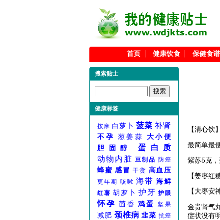
首页
健康饮食
保健食谱
搜索贴士
健康标签
菠菜
补肾
白萝卜
按摩
【清心饮
不孕
葱姜蒜
大小便
最简单最
蛋白质
胆固醇
动物内脏
豆制品
防癌
紫苏5克
蜂蜜
感冒
高血压
干货
【姜枣红
海带
海鲜
更年期
咳嗽
【大枣安
护牙
胡萝卜
红薯
护眼
怀孕
茴香
鸡蛋
坚果
金贵肾气
颈椎病
减肥
韭菜
抗癌
症状没有