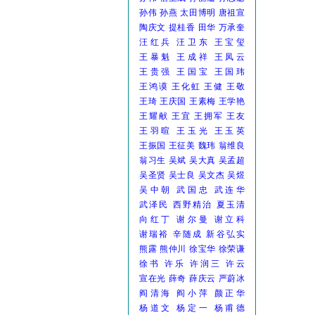
孙伟
孙燕
太田博明
唐祖宣
陶庆文
提桂香
田华
万承奎
汪红兵
汪卫东
王宝玺
王暴魁
王成祥
王凤云
王贵强
王国宝
王国玮
王鸿谟
王化虹
王健
王敬
王琦
王庆国
王素梅
王学艳
王耀献
王宜
王拥军
王友
王羽暄
王玉光
王玉英
王振国
王征美
魏玮
翁维良
翁习生
吴斌
吴大真
吴孟超
吴圣贤
吴士良
吴文杰
吴煜
吴中朝
武国忠
武连华
武泽民
西野精治
夏玉清
向红丁
谢尔曼
谢立科
谢瑞裕
辛随成
新谷弘实
熊露
熊仲川
徐宝华
徐荣谦
徐书
许乐
许润三
许云
宣在光
薛奇
薛庆云
严蔚冰
阎清海
阎小萍
颜正华
杨道文
杨定一
杨甫德