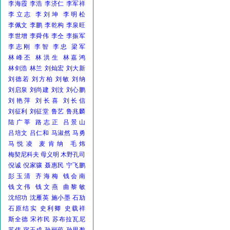
李海霞
李浩
李济仁
李军祥
李立志
李刘坤
李明松
李佩文
李鹏
李乾构
李泉旺
李世增
李舜伟
李仝
李振军
李志刚
李智
李忠
梁军
林峰丕
林洪生
林嘉鸿
林剑浩
林兰
刘灿宏
刘大新
刘德若
刘方柏
刘敏
刘纳
刘启泉
刘尚建
刘汶
刘心鹏
刘艳萍
刘长喜
刘长信
刘征利
刘征堂
鲁艺
鲁兆麟
陆广莘
路志正
吕景山
吕培文
吕仁和
马淑然
马勇
马悦凌
麦肯纳
毛炜
梅契尼科夫
母义明
木野孔司
倪诚
倪家骧
聂惠民
宁飞鹏
彭玉清
齐海梅
钱会南
钱文伟
钱文燕
曲黎敏
沈绍功
沈雁英
施小墨
石劢
石原结实
史利卿
史载祥
斯全德
宋祚民
苏布拉瓦尼