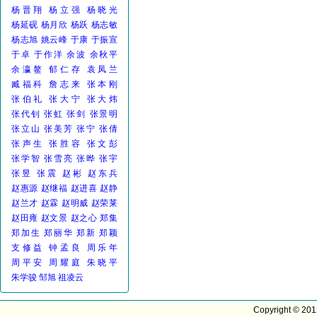
杨晋翔
杨立强
杨晓光
杨延砚
杨月欣
杨跃
杨志敏
杨志旭
姚云峰
于康
于振宣
于卓
于作洋
余波
余秋平
余瀛鳌
郁仁存
袁凤兰
臧福科
詹志来
张本刚
张伯礼
张大宁
张大炜
张代钊
张虹
张剑
张景明
张立山
张美芳
张宁
张倩
张声生
张胜容
张文彭
张学智
张雪亮
张晔
张宇
张昱
张震
赵彬
赵东兵
赵惠源
赵继福
赵进喜
赵静
赵兰才
赵霖
赵明威
赵荣莱
赵田雍
赵文景
赵之心
郑集
郑加生
郑丽华
郑新
郑颖
支修益
钟孟良
周乐年
周平安
周耀庭
朱晓平
朱学骏
邹旭
祖凌云
Copyright © 20