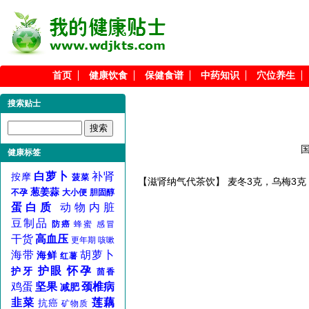
首页
健康饮食
保健食谱
中药知识
穴位养生
搜索贴士
健康标签
白萝卜
补肾
按摩
菠菜
【滋肾纳气代茶饮】 麦冬3克，乌梅3克
葱姜蒜
不孕
大小便
胆固醇
蛋白质
动物内脏
豆制品
防癌
蜂蜜
感冒
干货
高血压
更年期
咳嗽
海带
胡萝卜
海鲜
红薯
护眼
怀孕
护牙
茴香
鸡蛋
坚果
颈椎病
减肥
韭菜
莲藕
抗癌
矿物质