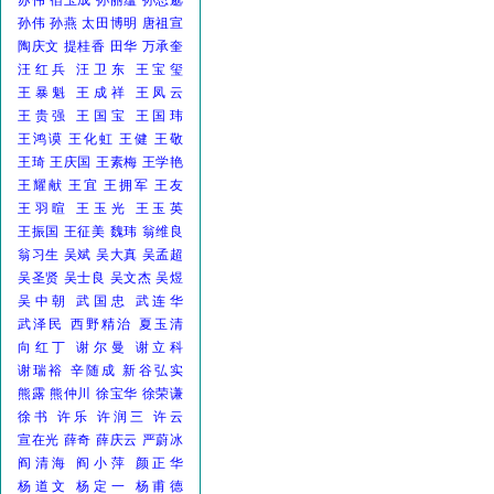
苏伟
宿玉成
孙丽蕴
孙思邈
孙伟
孙燕
太田博明
唐祖宣
陶庆文
提桂香
田华
万承奎
汪红兵
汪卫东
王宝玺
王暴魁
王成祥
王凤云
王贵强
王国宝
王国玮
王鸿谟
王化虹
王健
王敬
王琦
王庆国
王素梅
王学艳
王耀献
王宜
王拥军
王友
王羽暄
王玉光
王玉英
王振国
王征美
魏玮
翁维良
翁习生
吴斌
吴大真
吴孟超
吴圣贤
吴士良
吴文杰
吴煜
吴中朝
武国忠
武连华
武泽民
西野精治
夏玉清
向红丁
谢尔曼
谢立科
谢瑞裕
辛随成
新谷弘实
熊露
熊仲川
徐宝华
徐荣谦
徐书
许乐
许润三
许云
宣在光
薛奇
薛庆云
严蔚冰
阎清海
阎小萍
颜正华
杨道文
杨定一
杨甫德