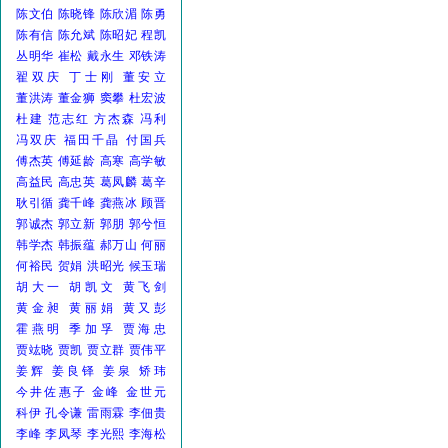
陈文伯
陈晓锋
陈欣湄
陈勇
陈有信
陈允斌
陈昭妃
程凯
丛明华
崔松
戴永生
邓铁涛
翟双庆
丁士刚
董安立
董洪涛
董金狮
窦攀
杜宏波
杜建
范志红
方杰森
冯利
冯双庆
福田千晶
付国兵
傅杰英
傅延龄
高寒
高学敏
高益民
高忠英
葛凤麟
葛辛
耿引循
龚千峰
龚燕冰
顾晋
郭诚杰
郭立新
郭朋
郭兮恒
韩学杰
韩振蕴
郝万山
何丽
何裕民
贺娟
洪昭光
候玉瑞
胡大一
胡凯文
黄飞剑
黄金昶
黄丽娟
黄又彭
霍燕明
季加孚
贾海忠
贾竑晓
贾凯
贾立群
贾伟平
姜辉
姜良铎
姜泉
矫玮
今井佐惠子
金峰
金世元
科伊
孔令谦
雷雨霖
李佃贵
李峰
李凤琴
李光熙
李海松