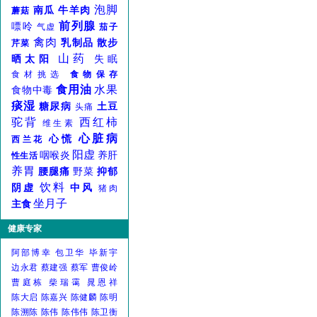
泡脚
南瓜
牛羊肉
蘑菇
前列腺
嘌呤
气虚
茄子
禽肉
乳制品
散步
芹菜
山药
晒太阳
失眠
食材挑选
食物保存
食用油
水果
食物中毒
痰湿
糖尿病
土豆
头痛
驼背
西红柿
维生素
心脏病
心慌
西兰花
阳虚
咽喉炎
养肝
性生活
养胃
腰腿痛
野菜
抑郁
饮料
阴虚
中风
猪肉
坐月子
主食
健康专家
阿部博幸
包卫华
毕新宇
边永君
蔡建强
蔡军
曹俊岭
曹庭栋
柴瑞霭
晁恩祥
陈大启
陈嘉兴
陈健麟
陈明
陈溯陈
陈伟
陈伟伟
陈卫衡