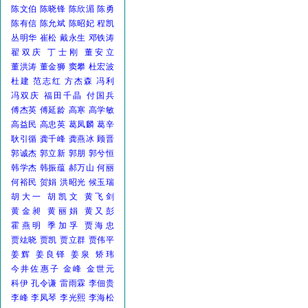
陈文伯
陈晓锋
陈欣湄
陈勇
陈有信
陈允斌
陈昭妃
程凯
丛明华
崔松
戴永生
邓铁涛
翟双庆
丁士刚
董安立
董洪涛
董金狮
窦攀
杜宏波
杜建
范志红
方杰森
冯利
冯双庆
福田千晶
付国兵
傅杰英
傅延龄
高寒
高学敏
高益民
高忠英
葛凤麟
葛辛
耿引循
龚千峰
龚燕冰
顾晋
郭诚杰
郭立新
郭朋
郭兮恒
韩学杰
韩振蕴
郝万山
何丽
何裕民
贺娟
洪昭光
候玉瑞
胡大一
胡凯文
黄飞剑
黄金昶
黄丽娟
黄又彭
霍燕明
季加孚
贾海忠
贾竑晓
贾凯
贾立群
贾伟平
姜辉
姜良铎
姜泉
矫玮
今井佐惠子
金峰
金世元
科伊
孔令谦
雷雨霖
李佃贵
李峰
李凤琴
李光熙
李海松