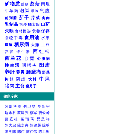
矿物质
蘑菇
南瓜
莲藕
泡脚
气虚
牛羊肉
嘌呤
茄子
芹菜
前列腺
禽肉
乳制品
山药
散步
晒太阳
失眠
食物保存
食材挑选
食用油
食物中毒
水果
糖尿病
头痛
土豆
痰湿
西红柿
驼背
维生素
西兰花
心慌
心脏病
阳虚
性生活
咽喉炎
养肝
腰腿痛
养胃
野菜
中风
阴虚
抑郁
饮料
猪肉
主食
坐月子
健康专家
阿部博幸
包卫华
毕新宇
边永君
蔡建强
蔡军
曹俊岭
曹庭栋
柴瑞霭
晁恩祥
陈大启
陈嘉兴
陈健麟
陈明
陈溯陈
陈伟
陈伟伟
陈卫衡