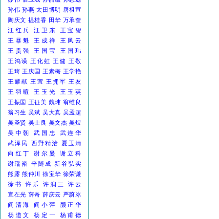
孙伟
孙燕
太田博明
唐祖宣
陶庆文
提桂香
田华
万承奎
汪红兵
汪卫东
王宝玺
王暴魁
王成祥
王凤云
王贵强
王国宝
王国玮
王鸿谟
王化虹
王健
王敬
王琦
王庆国
王素梅
王学艳
王耀献
王宜
王拥军
王友
王羽暄
王玉光
王玉英
王振国
王征美
魏玮
翁维良
翁习生
吴斌
吴大真
吴孟超
吴圣贤
吴士良
吴文杰
吴煜
吴中朝
武国忠
武连华
武泽民
西野精治
夏玉清
向红丁
谢尔曼
谢立科
谢瑞裕
辛随成
新谷弘实
熊露
熊仲川
徐宝华
徐荣谦
徐书
许乐
许润三
许云
宣在光
薛奇
薛庆云
严蔚冰
阎清海
阎小萍
颜正华
杨道文
杨定一
杨甫德