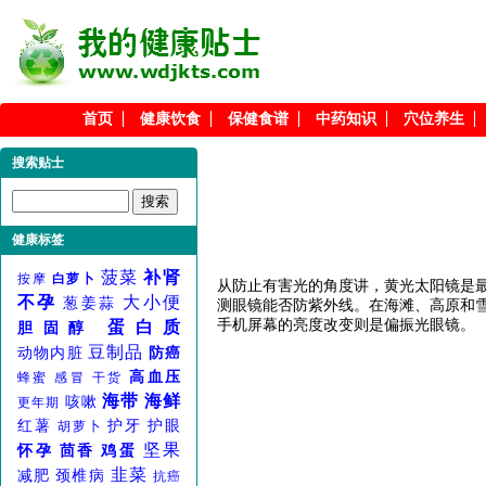
首页
健康饮食
保健食谱
中药知识
穴位养生
搜索贴士
健康标签
菠菜
补肾
按摩
白萝卜
从防止有害光的角度讲，黄光太阳镜是
不孕
大小便
葱姜蒜
测眼镜能否防紫外线。在海滩、高原和
手机屏幕的亮度改变则是偏振光眼镜。
蛋白质
胆固醇
豆制品
动物内脏
防癌
高血压
蜂蜜
感冒
干货
海带
海鲜
咳嗽
更年期
红薯
护牙
护眼
胡萝卜
坚果
怀孕
茴香
鸡蛋
韭菜
减肥
颈椎病
抗癌