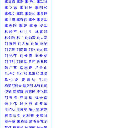
李海霞
李浩
李济仁
李军祥
李立志
李刘坤
李明松
李佩文
李鹏
李乾构
李泉旺
李世增
李舜伟
李仝
李振军
李志刚
李智
李忠
梁军
林峰丕
林洪生
林嘉鸿
林剑浩
林兰
刘灿宏
刘大新
刘德若
刘方柏
刘敏
刘纳
刘启泉
刘尚建
刘汶
刘心鹏
刘艳萍
刘长喜
刘长信
刘征利
刘征堂
鲁艺
鲁兆麟
陆广莘
路志正
吕景山
吕培文
吕仁和
马淑然
马勇
马悦凌
麦肯纳
毛炜
梅契尼科夫
母义明
木野孔司
倪诚
倪家骧
聂惠民
宁飞鹏
彭玉清
齐海梅
钱会南
钱文伟
钱文燕
曲黎敏
沈绍功
沈雁英
施小墨
石劢
石原结实
史利卿
史载祥
斯全德
宋祚民
苏布拉瓦尼
苏伟
宿玉成
孙丽蕴
孙思邈