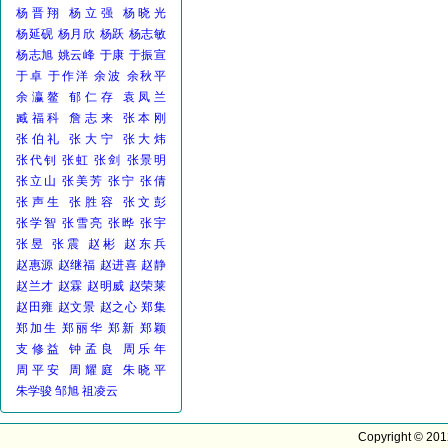
杨晋翔
杨立强
杨晓光
杨延砚
杨月欣
杨跃
杨志敏
杨志旭
姚云峰
于康
于振宣
于卓
于作洋
余波
余秋平
余瀛鳌
郁仁存
袁凤兰
臧福科
詹志来
张本刚
张伯礼
张大宁
张大炜
张代钊
张虹
张剑
张景明
张立山
张美芳
张宁
张倩
张声生
张胜容
张文彭
张学智
张雪亮
张晔
张宇
张昱
张震
赵彬
赵东兵
赵惠源
赵继福
赵进喜
赵静
赵兰才
赵霖
赵明威
赵荣莱
赵田雍
赵文景
赵之心
郑集
郑加生
郑丽华
郑新
郑颖
支修益
钟孟良
周乐年
周平安
周耀庭
朱晓平
朱学骏
邹旭
祖凌云
Copyright © 20