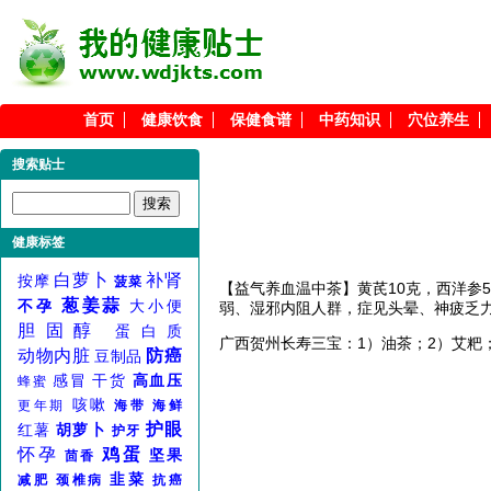
首页
健康饮食
保健食谱
中药知识
穴位养生
搜索贴士
健康标签
白萝卜
补肾
按摩
菠菜
【益气养血温中茶】黄芪10克，西洋参
葱姜蒜
不孕
大小便
弱、湿邪内阻人群，症见头晕、神疲乏
胆固醇
蛋白质
广西贺州长寿三宝：1）油茶；2）艾粑
动物内脏
防癌
豆制品
感冒
干货
高血压
蜂蜜
咳嗽
更年期
海带
海鲜
护眼
红薯
胡萝卜
护牙
怀孕
鸡蛋
坚果
茴香
韭菜
减肥
颈椎病
抗癌