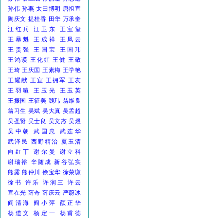
孙伟
孙燕
太田博明
唐祖宣
陶庆文
提桂香
田华
万承奎
汪红兵
汪卫东
王宝玺
王暴魁
王成祥
王凤云
王贵强
王国宝
王国玮
王鸿谟
王化虹
王健
王敬
王琦
王庆国
王素梅
王学艳
王耀献
王宜
王拥军
王友
王羽暄
王玉光
王玉英
王振国
王征美
魏玮
翁维良
翁习生
吴斌
吴大真
吴孟超
吴圣贤
吴士良
吴文杰
吴煜
吴中朝
武国忠
武连华
武泽民
西野精治
夏玉清
向红丁
谢尔曼
谢立科
谢瑞裕
辛随成
新谷弘实
熊露
熊仲川
徐宝华
徐荣谦
徐书
许乐
许润三
许云
宣在光
薛奇
薛庆云
严蔚冰
阎清海
阎小萍
颜正华
杨道文
杨定一
杨甫德