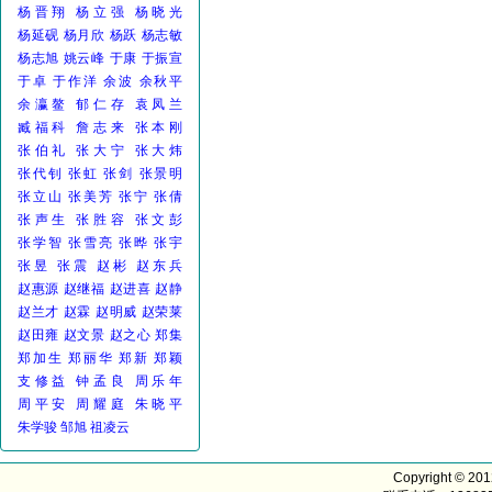
杨晋翔
杨立强
杨晓光
杨延砚
杨月欣
杨跃
杨志敏
杨志旭
姚云峰
于康
于振宣
于卓
于作洋
余波
余秋平
余瀛鳌
郁仁存
袁凤兰
臧福科
詹志来
张本刚
张伯礼
张大宁
张大炜
张代钊
张虹
张剑
张景明
张立山
张美芳
张宁
张倩
张声生
张胜容
张文彭
张学智
张雪亮
张晔
张宇
张昱
张震
赵彬
赵东兵
赵惠源
赵继福
赵进喜
赵静
赵兰才
赵霖
赵明威
赵荣莱
赵田雍
赵文景
赵之心
郑集
郑加生
郑丽华
郑新
郑颖
支修益
钟孟良
周乐年
周平安
周耀庭
朱晓平
朱学骏
邹旭
祖凌云
Copyright © 20