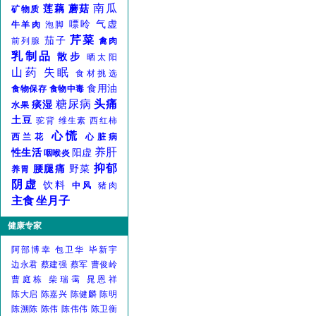
南瓜
莲藕
蘑菇
矿物质
嘌呤
气虚
牛羊肉
泡脚
芹菜
茄子
前列腺
禽肉
乳制品
散步
晒太阳
山药
失眠
食材挑选
食用油
食物保存
食物中毒
糖尿病
头痛
痰湿
水果
土豆
驼背
维生素
西红柿
心慌
西兰花
心脏病
养肝
性生活
阳虚
咽喉炎
抑郁
腰腿痛
野菜
养胃
阴虚
饮料
中风
猪肉
主食
坐月子
健康专家
阿部博幸
包卫华
毕新宇
边永君
蔡建强
蔡军
曹俊岭
曹庭栋
柴瑞霭
晁恩祥
陈大启
陈嘉兴
陈健麟
陈明
陈溯陈
陈伟
陈伟伟
陈卫衡