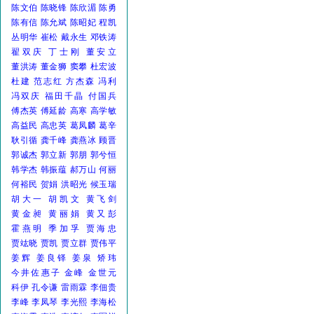
陈文伯
陈晓锋
陈欣湄
陈勇
陈有信
陈允斌
陈昭妃
程凯
丛明华
崔松
戴永生
邓铁涛
翟双庆
丁士刚
董安立
董洪涛
董金狮
窦攀
杜宏波
杜建
范志红
方杰森
冯利
冯双庆
福田千晶
付国兵
傅杰英
傅延龄
高寒
高学敏
高益民
高忠英
葛凤麟
葛辛
耿引循
龚千峰
龚燕冰
顾晋
郭诚杰
郭立新
郭朋
郭兮恒
韩学杰
韩振蕴
郝万山
何丽
何裕民
贺娟
洪昭光
候玉瑞
胡大一
胡凯文
黄飞剑
黄金昶
黄丽娟
黄又彭
霍燕明
季加孚
贾海忠
贾竑晓
贾凯
贾立群
贾伟平
姜辉
姜良铎
姜泉
矫玮
今井佐惠子
金峰
金世元
科伊
孔令谦
雷雨霖
李佃贵
李峰
李凤琴
李光熙
李海松