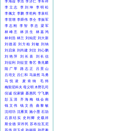
李海霞
李浩
李济仁
李军祥
李立志
李刘坤
李明松
李佩文
李鹏
李乾构
李泉旺
李世增
李舜伟
李仝
李振军
李志刚
李智
李忠
梁军
林峰丕
林洪生
林嘉鸿
林剑浩
林兰
刘灿宏
刘大新
刘德若
刘方柏
刘敏
刘纳
刘启泉
刘尚建
刘汶
刘心鹏
刘艳萍
刘长喜
刘长信
刘征利
刘征堂
鲁艺
鲁兆麟
陆广莘
路志正
吕景山
吕培文
吕仁和
马淑然
马勇
马悦凌
麦肯纳
毛炜
梅契尼科夫
母义明
木野孔司
倪诚
倪家骧
聂惠民
宁飞鹏
彭玉清
齐海梅
钱会南
钱文伟
钱文燕
曲黎敏
沈绍功
沈雁英
施小墨
石劢
石原结实
史利卿
史载祥
斯全德
宋祚民
苏布拉瓦尼
苏伟
宿玉成
孙丽蕴
孙思邈