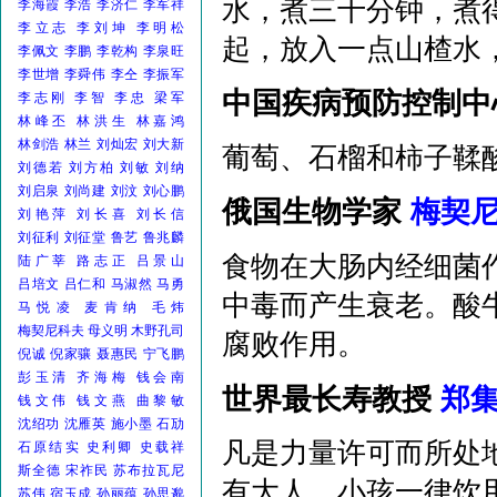
水，煮三十分钟，煮
李海霞
李浩
李济仁
李军祥
李立志
李刘坤
李明松
起，放入一点山楂水
李佩文
李鹏
李乾构
李泉旺
李世增
李舜伟
李仝
李振军
中国疾病预防控制中
李志刚
李智
李忠
梁军
林峰丕
林洪生
林嘉鸿
林剑浩
林兰
刘灿宏
刘大新
葡萄、石榴和柿子鞣
刘德若
刘方柏
刘敏
刘纳
刘启泉
刘尚建
刘汶
刘心鹏
俄国生物学家
梅契
刘艳萍
刘长喜
刘长信
刘征利
刘征堂
鲁艺
鲁兆麟
食物在大肠内经细菌
陆广莘
路志正
吕景山
吕培文
吕仁和
马淑然
马勇
中毒而产生衰老。酸
马悦凌
麦肯纳
毛炜
梅契尼科夫
母义明
木野孔司
腐败作用。
倪诚
倪家骧
聂惠民
宁飞鹏
彭玉清
齐海梅
钱会南
世界最长寿教授
郑
钱文伟
钱文燕
曲黎敏
沈绍功
沈雁英
施小墨
石劢
凡是力量许可而所处
石原结实
史利卿
史载祥
斯全德
宋祚民
苏布拉瓦尼
有大人、小孩一律饮
苏伟
宿玉成
孙丽蕴
孙思邈