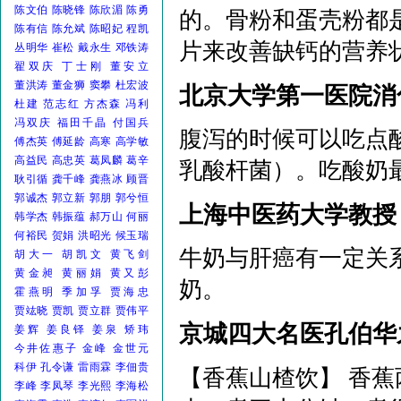
陈文伯
陈晓锋
陈欣湄
陈勇
的。骨粉和蛋壳粉都
陈有信
陈允斌
陈昭妃
程凯
片来改善缺钙的营养
丛明华
崔松
戴永生
邓铁涛
翟双庆
丁士刚
董安立
董洪涛
董金狮
窦攀
杜宏波
北京大学第一医院
杜建
范志红
方杰森
冯利
冯双庆
福田千晶
付国兵
腹泻的时候可以吃点
傅杰英
傅延龄
高寒
高学敏
高益民
高忠英
葛凤麟
葛辛
乳酸杆菌）。吃酸奶
耿引循
龚千峰
龚燕冰
顾晋
郭诚杰
郭立新
郭朋
郭兮恒
上海中医药大学教
韩学杰
韩振蕴
郝万山
何丽
何裕民
贺娟
洪昭光
候玉瑞
牛奶与肝癌有一定关系
胡大一
胡凯文
黄飞剑
黄金昶
黄丽娟
黄又彭
奶。
霍燕明
季加孚
贾海忠
贾竑晓
贾凯
贾立群
贾伟平
京城四大名医孔伯
姜辉
姜良铎
姜泉
矫玮
今井佐惠子
金峰
金世元
科伊
孔令谦
雷雨霖
李佃贵
【香蕉山楂饮】 香
李峰
李凤琴
李光熙
李海松