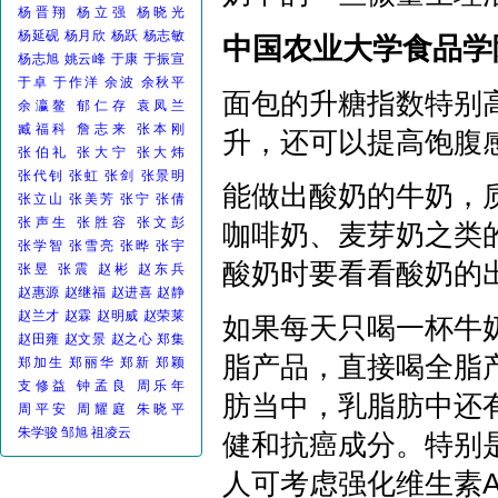
杨晋翔
杨立强
杨晓光
杨延砚
杨月欣
杨跃
杨志敏
中国农业大学食品
杨志旭
姚云峰
于康
于振宣
于卓
于作洋
余波
余秋平
面包的升糖指数特别
余瀛鳌
郁仁存
袁凤兰
臧福科
詹志来
张本刚
升，还可以提高饱腹
张伯礼
张大宁
张大炜
张代钊
张虹
张剑
张景明
能做出酸奶的牛奶，
张立山
张美芳
张宁
张倩
张声生
张胜容
张文彭
咖啡奶、麦芽奶之类
张学智
张雪亮
张晔
张宇
酸奶时要看看酸奶的
张昱
张震
赵彬
赵东兵
赵惠源
赵继福
赵进喜
赵静
赵兰才
赵霖
赵明威
赵荣莱
如果每天只喝一杯牛
赵田雍
赵文景
赵之心
郑集
脂产品，直接喝全脂
郑加生
郑丽华
郑新
郑颖
支修益
钟孟良
周乐年
肪当中，乳脂肪中还
周平安
周耀庭
朱晓平
朱学骏
邹旭
祖凌云
健和抗癌成分。特别
人可考虑强化维生素