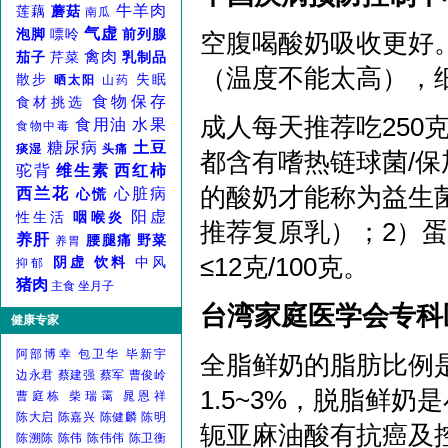
牛羊肉
莲藕
蘑菇
南瓜
气虚
泡脚
嘌呤
前列腺
空腹喝酸奶吸收更好
禽肉
茄子
芹菜
乳制品
（温度不能太高），
散步
失眠
晒太阳
山药
食物保存
食材挑选
成人每天推荐吃25
食用油
水果
食物中毒
糖尿病
土豆
痰湿
头痛
都含有嗜热链球菌/保
驼背
维生素
西红柿
的酸奶才能称为益生菌
西兰花
心脏病
心慌
阳虚
性生活
咽喉炎
推荐复原乳）；2）蛋白
养肝
腰腿痛
野菜
养胃
≤12克/100克。
阴虚
饮料
中风
抑郁
猪肉
主食
坐月子
台湾家庭医学会专
健康专家
阿部博幸
包卫华
毕新宇
全脂鲜奶的脂肪比例是3
边永君
蔡建强
蔡军
曹俊岭
1.5~3%，脱脂鲜奶
曹庭栋
柴瑞霭
晁恩祥
陈大启
陈嘉兴
陈健麟
陈明
轭亚麻油酸有抗癌及
陈溯陈
陈伟
陈伟伟
陈卫衡