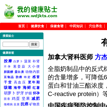
首页
健康饮食
保健食谱
中药知识
穴位养生
搜索贴士
健康标签
加拿大肾科医师
方
按摩
菠菜
补肾
白萝卜
葱姜蒜
大小便
不孕
全脂奶制品中的反式棕榈烯酸
动物内脏
胆固醇
蛋白质
的含量增多，可降低6
感冒
豆制品
防癌
蜂蜜
干货
高血压
更年期
蛋白和甘油三酯浓度，降低
咳嗽
海鲜
海带
红薯
C-reactive prot
胡萝卜
护牙
护眼
怀孕
鸡蛋
坚果
减肥
茴香
中国疾病预防控制中
抗癌
矿物质
颈椎病
韭菜