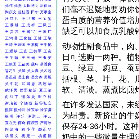
孙伟
孙燕
太田博明
唐祖宣
们毫不迟疑地要劝你
陶庆文
提桂香
田华
万承奎
蛋白质的营养价值增
汪红兵
汪卫东
王宝玺
王暴魁
王成祥
王凤云
缺乏可以加食点乳酸
王贵强
王国宝
王国玮
王鸿谟
王化虹
王健
王敬
动物性副食品中，肉
王琦
王庆国
王素梅
王学艳
王耀献
王宜
王拥军
王友
日可选购一两种。植
王羽暄
王玉光
王玉英
王振国
王征美
魏玮
翁维良
豆、绿豆、豌豆、蚕
翁习生
吴斌
吴大真
吴孟超
括根、茎、叶、花、
吴圣贤
吴士良
吴文杰
吴煜
吴中朝
武国忠
武连华
软、清淡。蒸煮比煎
武泽民
西野精治
夏玉清
向红丁
谢尔曼
谢立科
在许多发达国家，未
谢瑞裕
辛随成
新谷弘实
熊露
熊仲川
徐宝华
徐荣谦
为昂贵。新挤出的牛
徐书
许乐
许润三
许云
宣在光
薛奇
薛庆云
严蔚冰
保存24-36小时。
阎清海
阎小萍
颜正华
奶中的一些微量生理
杨道文
杨定一
杨甫德