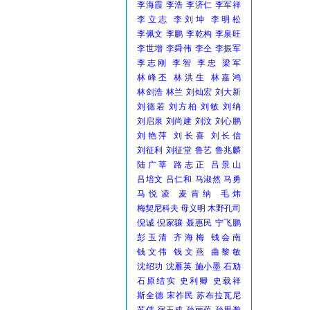
李海霞
李浩
李济仁
李军祥
李立志
李刘坤
李明松
李佩文
李鹏
李乾构
李泉旺
李世增
李舜伟
李仝
李振军
李志刚
李智
李忠
梁军
林峰丕
林洪生
林嘉鸿
林剑浩
林兰
刘灿宏
刘大新
刘德若
刘方柏
刘敏
刘纳
刘启泉
刘尚建
刘汶
刘心鹏
刘艳萍
刘长喜
刘长信
刘征利
刘征堂
鲁艺
鲁兆麟
陆广莘
路志正
吕景山
吕培文
吕仁和
马淑然
马勇
马悦凌
麦肯纳
毛炜
梅契尼科夫
母义明
木野孔司
倪诚
倪家骧
聂惠民
宁飞鹏
彭玉清
齐海梅
钱会南
钱文伟
钱文燕
曲黎敏
沈绍功
沈雁英
施小墨
石劢
石原结实
史利卿
史载祥
斯全德
宋祚民
苏布拉瓦尼