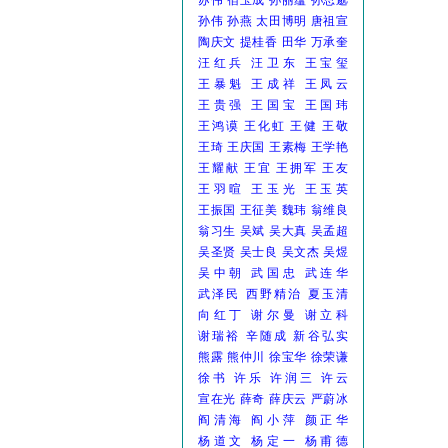
苏伟
宿玉成
孙丽蕴
孙思邈
孙伟
孙燕
太田博明
唐祖宣
陶庆文
提桂香
田华
万承奎
汪红兵
汪卫东
王宝玺
王暴魁
王成祥
王凤云
王贵强
王国宝
王国玮
王鸿谟
王化虹
王健
王敬
王琦
王庆国
王素梅
王学艳
王耀献
王宜
王拥军
王友
王羽暄
王玉光
王玉英
王振国
王征美
魏玮
翁维良
翁习生
吴斌
吴大真
吴孟超
吴圣贤
吴士良
吴文杰
吴煜
吴中朝
武国忠
武连华
武泽民
西野精治
夏玉清
向红丁
谢尔曼
谢立科
谢瑞裕
辛随成
新谷弘实
熊露
熊仲川
徐宝华
徐荣谦
徐书
许乐
许润三
许云
宣在光
薛奇
薛庆云
严蔚冰
阎清海
阎小萍
颜正华
杨道文
杨定一
杨甫德