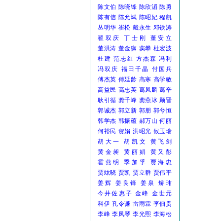
陈文伯
陈晓锋
陈欣湄
陈勇
陈有信
陈允斌
陈昭妃
程凯
丛明华
崔松
戴永生
邓铁涛
翟双庆
丁士刚
董安立
董洪涛
董金狮
窦攀
杜宏波
杜建
范志红
方杰森
冯利
冯双庆
福田千晶
付国兵
傅杰英
傅延龄
高寒
高学敏
高益民
高忠英
葛凤麟
葛辛
耿引循
龚千峰
龚燕冰
顾晋
郭诚杰
郭立新
郭朋
郭兮恒
韩学杰
韩振蕴
郝万山
何丽
何裕民
贺娟
洪昭光
候玉瑞
胡大一
胡凯文
黄飞剑
黄金昶
黄丽娟
黄又彭
霍燕明
季加孚
贾海忠
贾竑晓
贾凯
贾立群
贾伟平
姜辉
姜良铎
姜泉
矫玮
今井佐惠子
金峰
金世元
科伊
孔令谦
雷雨霖
李佃贵
李峰
李凤琴
李光熙
李海松