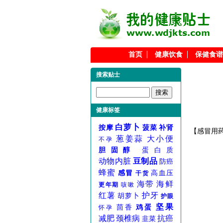
首页
健康饮食
保健食谱
搜索贴士
健康标签
白萝卜
按摩
菠菜
补肾
【感冒用
葱姜蒜
大小便
不孕
胆固醇
蛋白质
动物内脏
豆制品
防癌
蜂蜜
感冒
高血压
干货
海带
海鲜
更年期
咳嗽
红薯
护牙
胡萝卜
护眼
坚果
茴香
鸡蛋
怀孕
减肥
颈椎病
抗癌
韭菜