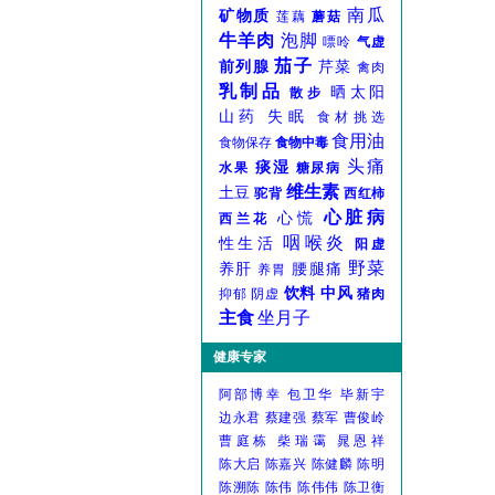
南瓜
矿物质
莲藕
蘑菇
牛羊肉
泡脚
嘌呤
气虚
茄子
前列腺
芹菜
禽肉
乳制品
晒太阳
散步
山药
失眠
食材挑选
食用油
食物保存
食物中毒
头痛
痰湿
水果
糖尿病
维生素
土豆
驼背
西红柿
心脏病
心慌
西兰花
咽喉炎
性生活
阳虚
野菜
养肝
腰腿痛
养胃
饮料
中风
抑郁
阴虚
猪肉
主食
坐月子
健康专家
阿部博幸
包卫华
毕新宇
边永君
蔡建强
蔡军
曹俊岭
曹庭栋
柴瑞霭
晁恩祥
陈大启
陈嘉兴
陈健麟
陈明
陈溯陈
陈伟
陈伟伟
陈卫衡