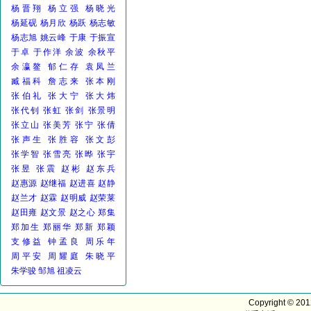
杨晋翔
杨立强
杨晓光
杨延砚
杨月欣
杨跃
杨志敏
杨志旭
姚云峰
于康
于振宣
于卓
于作洋
余波
余秋平
余瀛鳌
郁仁存
袁凤兰
臧福科
詹志来
张本刚
张伯礼
张大宁
张大炜
张代钊
张虹
张剑
张景明
张立山
张美芳
张宁
张倩
张声生
张胜容
张文彭
张学智
张雪亮
张晔
张宇
张昱
张震
赵彬
赵东兵
赵惠源
赵继福
赵进喜
赵静
赵兰才
赵霖
赵明威
赵荣莱
赵田雍
赵文景
赵之心
郑集
郑加生
郑丽华
郑新
郑颖
支修益
钟孟良
周乐年
周平安
周耀庭
朱晓平
朱学骏
邹旭
祖凌云
Copyright © 20