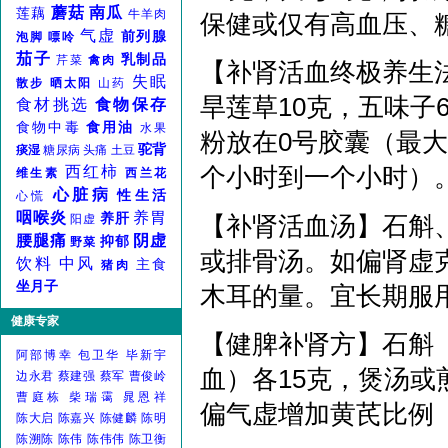
蘑菇
南瓜
莲藕
牛羊肉
保健或仅有高血压、
气虚
前列腺
泡脚
嘌呤
茄子
乳制品
芹菜
禽肉
【补肾活血终极养生法
失眠
散步
晒太阳
山药
旱莲草10克，五味子
食材挑选
食物保存
食物中毒
食用油
水果
粉放在0号胶囊（最大
驼背
痰湿
糖尿病
头痛
土豆
个小时到一个小时）
西红柿
维生素
西兰花
心脏病
性生活
心慌
咽喉炎
养胃
养肝
【补肾活血汤】石斛
阳虚
腰腿痛
阴虚
抑郁
野菜
或排骨汤。如偏肾虚
饮料
中风
主食
猪肉
坐月子
木耳的量。宜长期服
健康专家
【健脾补肾方】石斛
阿部博幸
包卫华
毕新宇
血）各15克，煲汤
边永君
蔡建强
蔡军
曹俊岭
曹庭栋
柴瑞霭
晁恩祥
偏气虚增加黄芪比例
陈大启
陈嘉兴
陈健麟
陈明
陈溯陈
陈伟
陈伟伟
陈卫衡