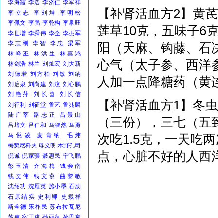
李海霞
李浩
李济仁
李军祥
【补肾活血方2】黄芪
李立志
李刘坤
李明松
李佩文
李鹏
李乾构
李泉旺
莲草10克，五味子6
李世增
李舜伟
李仝
李振军
李志刚
李智
李忠
梁军
阳（天麻、钩藤、石
林峰丕
林洪生
林嘉鸿
心气（太子参、西洋
林剑浩
林兰
刘灿宏
刘大新
刘德若
刘方柏
刘敏
刘纳
人加一点降糖药（黄
刘启泉
刘尚建
刘汶
刘心鹏
刘艳萍
刘长喜
刘长信
【补肾活血方1】冬
刘征利
刘征堂
鲁艺
鲁兆麟
陆广莘
路志正
吕景山
（三份），三七（五
吕培文
吕仁和
马淑然
马勇
马悦凌
麦肯纳
毛炜
次吃1.5克，一天吃
梅契尼科夫
母义明
木野孔司
点，心脏不好的人西
倪诚
倪家骧
聂惠民
宁飞鹏
彭玉清
齐海梅
钱会南
钱文伟
钱文燕
曲黎敏
沈绍功
沈雁英
施小墨
石劢
石原结实
史利卿
史载祥
斯全德
宋祚民
苏布拉瓦尼
苏伟
宿玉成
孙丽蕴
孙思邈