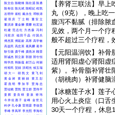
【养肾三联法】早上
陈文伯
陈晓锋
陈欣湄
陈勇
陈有信
陈允斌
陈昭妃
程凯
丸（9克），晚上吃
丛明华
崔松
戴永生
邓铁涛
翟双庆
丁士刚
董安立
腹泻不黏腻（排除脓
董洪涛
董金狮
窦攀
杜宏波
见效，两个月一个疗
杜建
范志红
方杰森
冯利
冯双庆
福田千晶
付国兵
般不超过三个疗程，
傅杰英
傅延龄
高寒
高学敏
高益民
高忠英
葛凤麟
葛辛
【元阳温润饮】补骨脂
耿引循
龚千峰
龚燕冰
顾晋
郭诚杰
郭立新
郭朋
郭兮恒
适用肾阳虚心肾阳虚
韩学杰
韩振蕴
郝万山
何丽
何裕民
贺娟
洪昭光
候玉瑞
紫）。补骨脂补肾壮
胡大一
胡凯文
黄飞剑
（胡桃肉）补肾健脑
黄金昶
黄丽娟
黄又彭
霍燕明
季加孚
贾海忠
贾竑晓
贾凯
贾立群
贾伟平
【冰糖莲子水】莲子
姜辉
姜良铎
姜泉
矫玮
用心火上炎症（口舌
今井佐惠子
金峰
金世元
科伊
孔令谦
雷雨霖
李佃贵
30天一个疗程，休息
李峰
李凤琴
李光熙
李海松