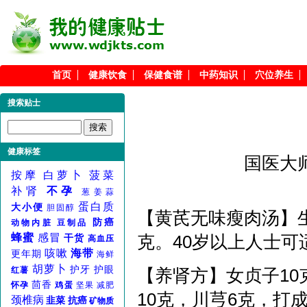
首页
健康饮食
保健食谱
中药知识
穴位养生
搜索贴士
健康标签
国医大
按摩
白萝卜
菠菜
补肾
不孕
葱姜蒜
蛋白质
大小便
胆固醇
【黄芪无味瘦肉汤】生
防癌
动物内脏
豆制品
蜂蜜
感冒
克。40岁以上人士可
干货
高血压
咳嗽
海带
更年期
海鲜
胡萝卜
护牙
护眼
【养肾方】女贞子10
红薯
茴香
怀孕
鸡蛋
坚果
减肥
10克，川芎6克，打
颈椎病
韭菜
抗癌
矿物质