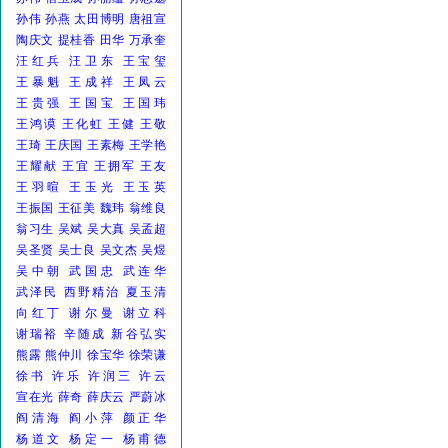
孙伟
孙燕
太田博明
唐祖宣
陶庆文
提桂香
田华
万承奎
汪红兵
汪卫东
王宝玺
王暴魁
王成祥
王凤云
王贵强
王国宝
王国玮
王鸿谟
王化虹
王健
王敬
王琦
王庆国
王素梅
王学艳
王耀献
王宜
王拥军
王友
王羽暄
王玉光
王玉英
王振国
王征美
魏玮
翁维良
翁习生
吴斌
吴大真
吴孟超
吴圣贤
吴士良
吴文杰
吴煜
吴中朝
武国忠
武连华
武泽民
西野精治
夏玉清
向红丁
谢尔曼
谢立科
谢瑞裕
辛随成
新谷弘实
熊露
熊仲川
徐宝华
徐荣谦
徐书
许乐
许润三
许云
宣在光
薛奇
薛庆云
严蔚冰
阎清海
阎小萍
颜正华
杨道文
杨定一
杨甫德