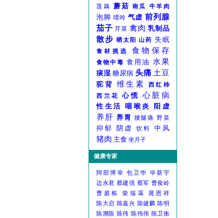
蘑菇
莲藕
南瓜
牛羊肉
前列腺
泡脚
气虚
嘌呤
茄子
禽肉
乳制品
芹菜
散步
失眠
晒太阳
山药
食物保存
食材挑选
水果
食用油
食物中毒
头痛
土豆
痰湿
糖尿病
维生素
驼背
西红柿
心脏病
心慌
西兰花
性生活
咽喉炎
阳虚
养肝
养胃
腰腿痛
野菜
抑郁
阴虚
中风
饮料
猪肉
主食
坐月子
健康专家
阿部博幸
包卫华
毕新宇
边永君
蔡建强
蔡军
曹俊岭
曹庭栋
柴瑞霭
晁恩祥
陈大启
陈嘉兴
陈健麟
陈明
陈溯陈
陈伟
陈伟伟
陈卫衡