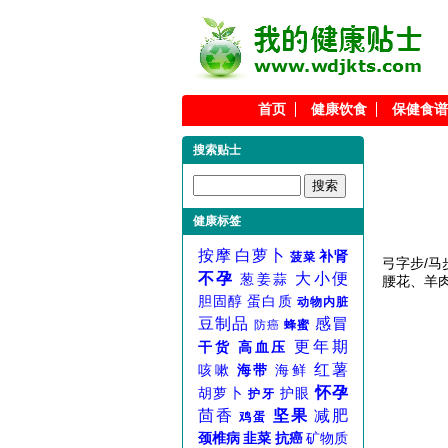
首页
健康饮食
保健食谱
搜索贴士
健康标签
按摩
白萝卜
补肾
菠菜
弓字步/
不孕
大小便
葱姜蒜
腰花、羊
胆固醇
蛋白质
动物内脏
豆制品
感冒
防癌
蜂蜜
更年期
干货
高血压
红薯
咳嗽
海带
海鲜
怀孕
胡萝卜
护眼
护牙
茴香
坚果
减肥
鸡蛋
颈椎病
韭菜
抗癌
矿物质