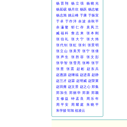
杨晋翔
杨立强
杨晓光
杨延砚
杨月欣
杨跃
杨志敏
杨志旭
姚云峰
于康
于振宣
于卓
于作洋
余波
余秋平
余瀛鳌
郁仁存
袁凤兰
臧福科
詹志来
张本刚
张伯礼
张大宁
张大炜
张代钊
张虹
张剑
张景明
张立山
张美芳
张宁
张倩
张声生
张胜容
张文彭
张学智
张雪亮
张晔
张宇
张昱
张震
赵彬
赵东兵
赵惠源
赵继福
赵进喜
赵静
赵兰才
赵霖
赵明威
赵荣莱
赵田雍
赵文景
赵之心
郑集
郑加生
郑丽华
郑新
郑颖
支修益
钟孟良
周乐年
周平安
周耀庭
朱晓平
朱学骏
邹旭
祖凌云