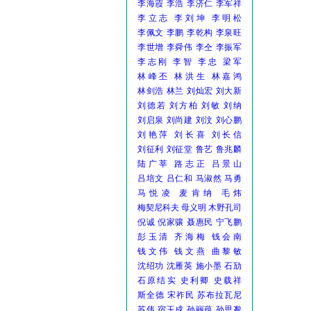
李海霞
李浩
李济仁
李军祥
李立志
李刘坤
李明松
李佩文
李鹏
李乾构
李泉旺
李世增
李舜伟
李仝
李振军
李志刚
李智
李忠
梁军
林峰丕
林洪生
林嘉鸿
林剑浩
林兰
刘灿宏
刘大新
刘德若
刘方柏
刘敏
刘纳
刘启泉
刘尚建
刘汶
刘心鹏
刘艳萍
刘长喜
刘长信
刘征利
刘征堂
鲁艺
鲁兆麟
陆广莘
路志正
吕景山
吕培文
吕仁和
马淑然
马勇
马悦凌
麦肯纳
毛炜
梅契尼科夫
母义明
木野孔司
倪诚
倪家骧
聂惠民
宁飞鹏
彭玉清
齐海梅
钱会南
钱文伟
钱文燕
曲黎敏
沈绍功
沈雁英
施小墨
石劢
石原结实
史利卿
史载祥
斯全德
宋祚民
苏布拉瓦尼
苏伟
宿玉成
孙丽蕴
孙思邈