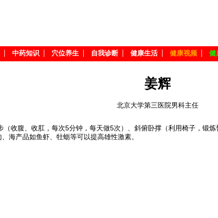
中药知识
穴位养生
自我诊断
健康生活
健康视频
健
姜辉
北京大学第三医院男科主任
马步（收腹、收肛，每次5分钟，每天做5次）、斜俯卧撑（利用椅子，锻
肉、海产品如鱼虾、牡蛎等可以提高雄性激素。