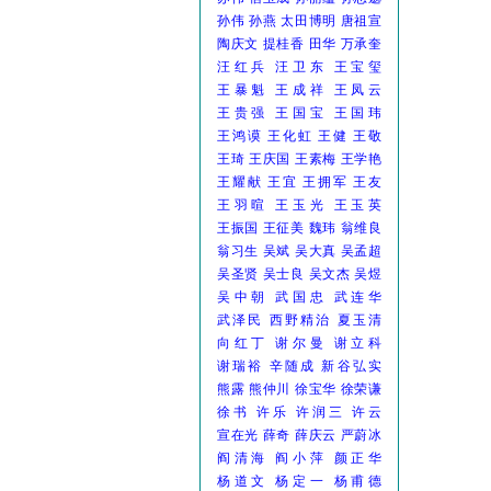
孙伟
孙燕
太田博明
唐祖宣
陶庆文
提桂香
田华
万承奎
汪红兵
汪卫东
王宝玺
王暴魁
王成祥
王凤云
王贵强
王国宝
王国玮
王鸿谟
王化虹
王健
王敬
王琦
王庆国
王素梅
王学艳
王耀献
王宜
王拥军
王友
王羽暄
王玉光
王玉英
王振国
王征美
魏玮
翁维良
翁习生
吴斌
吴大真
吴孟超
吴圣贤
吴士良
吴文杰
吴煜
吴中朝
武国忠
武连华
武泽民
西野精治
夏玉清
向红丁
谢尔曼
谢立科
谢瑞裕
辛随成
新谷弘实
熊露
熊仲川
徐宝华
徐荣谦
徐书
许乐
许润三
许云
宣在光
薛奇
薛庆云
严蔚冰
阎清海
阎小萍
颜正华
杨道文
杨定一
杨甫德