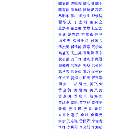
陈文伯
陈晓锋
陈欣湄
陈勇
陈有信
陈允斌
陈昭妃
程凯
丛明华
崔松
戴永生
邓铁涛
翟双庆
丁士刚
董安立
董洪涛
董金狮
窦攀
杜宏波
杜建
范志红
方杰森
冯利
冯双庆
福田千晶
付国兵
傅杰英
傅延龄
高寒
高学敏
高益民
高忠英
葛凤麟
葛辛
耿引循
龚千峰
龚燕冰
顾晋
郭诚杰
郭立新
郭朋
郭兮恒
韩学杰
韩振蕴
郝万山
何丽
何裕民
贺娟
洪昭光
候玉瑞
胡大一
胡凯文
黄飞剑
黄金昶
黄丽娟
黄又彭
霍燕明
季加孚
贾海忠
贾竑晓
贾凯
贾立群
贾伟平
姜辉
姜良铎
姜泉
矫玮
今井佐惠子
金峰
金世元
科伊
孔令谦
雷雨霖
李佃贵
李峰
李凤琴
李光熙
李海松