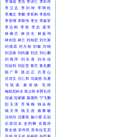
李海霞
李浩
李济仁
李军祥
李立志
李刘坤
李明松
李佩文
李鹏
李乾构
李泉旺
李世增
李舜伟
李仝
李振军
李志刚
李智
李忠
梁军
林峰丕
林洪生
林嘉鸿
林剑浩
林兰
刘灿宏
刘大新
刘德若
刘方柏
刘敏
刘纳
刘启泉
刘尚建
刘汶
刘心鹏
刘艳萍
刘长喜
刘长信
刘征利
刘征堂
鲁艺
鲁兆麟
陆广莘
路志正
吕景山
吕培文
吕仁和
马淑然
马勇
马悦凌
麦肯纳
毛炜
梅契尼科夫
母义明
木野孔司
倪诚
倪家骧
聂惠民
宁飞鹏
彭玉清
齐海梅
钱会南
钱文伟
钱文燕
曲黎敏
沈绍功
沈雁英
施小墨
石劢
石原结实
史利卿
史载祥
斯全德
宋祚民
苏布拉瓦尼
苏伟
宿玉成
孙丽蕴
孙思邈