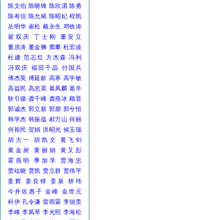
陈文伯
陈晓锋
陈欣湄
陈勇
陈有信
陈允斌
陈昭妃
程凯
丛明华
崔松
戴永生
邓铁涛
翟双庆
丁士刚
董安立
董洪涛
董金狮
窦攀
杜宏波
杜建
范志红
方杰森
冯利
冯双庆
福田千晶
付国兵
傅杰英
傅延龄
高寒
高学敏
高益民
高忠英
葛凤麟
葛辛
耿引循
龚千峰
龚燕冰
顾晋
郭诚杰
郭立新
郭朋
郭兮恒
韩学杰
韩振蕴
郝万山
何丽
何裕民
贺娟
洪昭光
候玉瑞
胡大一
胡凯文
黄飞剑
黄金昶
黄丽娟
黄又彭
霍燕明
季加孚
贾海忠
贾竑晓
贾凯
贾立群
贾伟平
姜辉
姜良铎
姜泉
矫玮
今井佐惠子
金峰
金世元
科伊
孔令谦
雷雨霖
李佃贵
李峰
李凤琴
李光熙
李海松