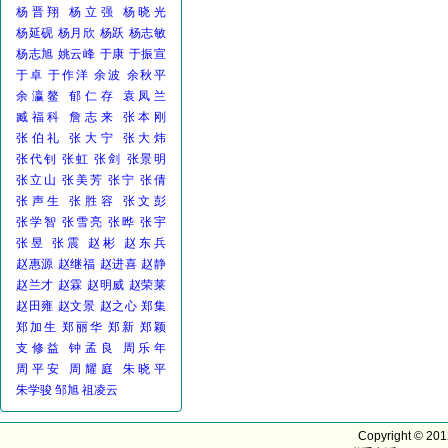
杨晋翔
杨立强
杨晓光
杨延砚
杨月欣
杨跃
杨志敏
杨志旭
姚云峰
于康
于振宣
于卓
于作洋
余波
余秋平
余瀛鳌
郁仁存
袁凤兰
臧福科
詹志来
张本刚
张伯礼
张大宁
张大炜
张代钊
张虹
张剑
张景明
张立山
张美芳
张宁
张倩
张声生
张胜容
张文彭
张学智
张雪亮
张晔
张宇
张昱
张震
赵彬
赵东兵
赵惠源
赵继福
赵进喜
赵静
赵兰才
赵霖
赵明威
赵荣莱
赵田雍
赵文景
赵之心
郑集
郑加生
郑丽华
郑新
郑颖
支修益
钟孟良
周乐年
周平安
周耀庭
朱晓平
朱学骏
邹旭
祖凌云
Copyright © 20