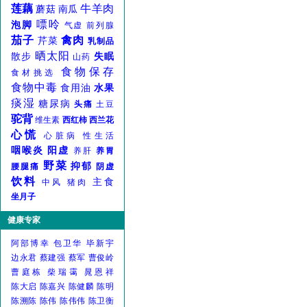
莲藕
牛羊肉
蘑菇
南瓜
嘌呤
泡脚
气虚
前列腺
茄子
禽肉
芹菜
乳制品
晒太阳
散步
失眠
山药
食物保存
食材挑选
食物中毒
食用油
水果
痰湿
糖尿病
头痛
土豆
驼背
维生素
西红柿
西兰花
心慌
心脏病
性生活
咽喉炎
阳虚
养肝
养胃
野菜
抑郁
腰腿痛
阴虚
饮料
主食
中风
猪肉
坐月子
健康专家
阿部博幸
包卫华
毕新宇
边永君
蔡建强
蔡军
曹俊岭
曹庭栋
柴瑞霭
晁恩祥
陈大启
陈嘉兴
陈健麟
陈明
陈溯陈
陈伟
陈伟伟
陈卫衡