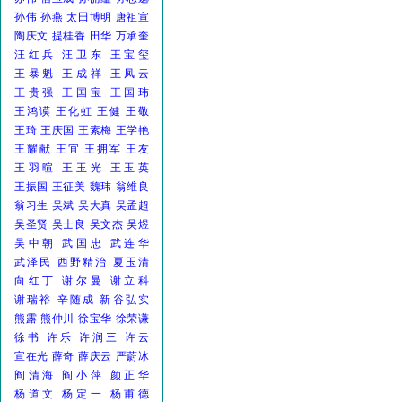
孙伟
孙燕
太田博明
唐祖宣
陶庆文
提桂香
田华
万承奎
汪红兵
汪卫东
王宝玺
王暴魁
王成祥
王凤云
王贵强
王国宝
王国玮
王鸿谟
王化虹
王健
王敬
王琦
王庆国
王素梅
王学艳
王耀献
王宜
王拥军
王友
王羽暄
王玉光
王玉英
王振国
王征美
魏玮
翁维良
翁习生
吴斌
吴大真
吴孟超
吴圣贤
吴士良
吴文杰
吴煜
吴中朝
武国忠
武连华
武泽民
西野精治
夏玉清
向红丁
谢尔曼
谢立科
谢瑞裕
辛随成
新谷弘实
熊露
熊仲川
徐宝华
徐荣谦
徐书
许乐
许润三
许云
宣在光
薛奇
薛庆云
严蔚冰
阎清海
阎小萍
颜正华
杨道文
杨定一
杨甫德