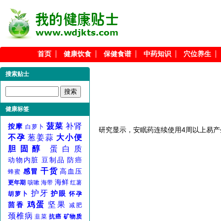
首页
健康饮食
保健食谱
中药知识
穴位养生
搜索贴士
健康标签
菠菜
补肾
按摩
白萝卜
研究显示，安眠药连续使用4周以上易
不孕
葱姜蒜
大小便
胆固醇
蛋白质
动物内脏
豆制品
防癌
干货
感冒
高血压
蜂蜜
海鲜
更年期
咳嗽
海带
红薯
护牙
护眼
胡萝卜
怀孕
鸡蛋
坚果
茴香
减肥
颈椎病
韭菜
抗癌
矿物质