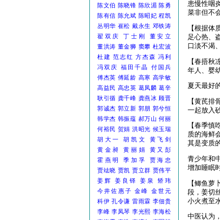
患慢性咽
陈文伯
陈晓锋
陈欣湄
陈勇
菜非但不
陈有信
陈允斌
陈昭妃
程凯
丛明华
崔松
戴永生
邓铁涛
【根据体
翟双庆
丁士刚
董安立
足心热、
口淡不渴
董洪涛
董金狮
窦攀
杜宏波
杜建
范志红
方杰森
冯利
【春捂秋
冯双庆
福田千晶
付国兵
年人、婴
傅杰英
傅延龄
高寒
高学敏
夏天最好
高益民
高忠英
葛凤麟
葛辛
耿引循
龚千峰
龚燕冰
顾晋
【黄芪排骨
郭诚杰
郭立新
郭朋
郭兮恒
一起放入
韩学杰
韩振蕴
郝万山
何丽
【春季慎
何裕民
贺娟
洪昭光
候玉瑞
质的海鲜
胡大一
胡凯文
黄飞剑
其是变质
黄金昶
黄丽娟
黄又彭
青少年和中
霍燕明
季加孚
贾海忠
增加睡眠
贾竑晓
贾凯
贾立群
贾伟平
姜辉
姜良铎
姜泉
矫玮
【鲫鱼萝
今井佐惠子
金峰
金世元
段，姜切
小火煮至
科伊
孔令谦
雷雨霖
李佃贵
李峰
李凤琴
李光熙
李海松
中医认为