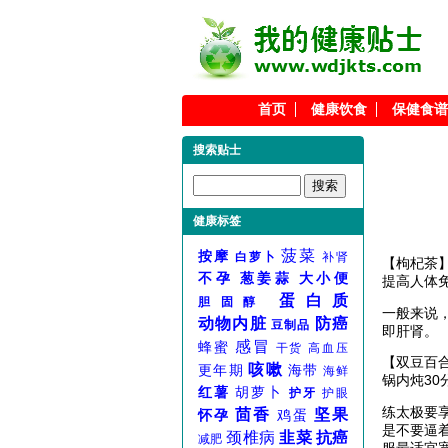
首页
健康饮食
保健食谱
搜索贴士
健康标签
菠菜
按摩
白萝卜
补肾
【枸杞茶
不孕
葱姜蒜
大小便
提高人体
蛋白质
胆固醇
一般来说
动物内脏
防癌
豆制品
即肝肾。
感冒
蜂蜜
干货
高血压
【双豆百合
咳嗽
更年期
海带
海鲜
锅内炖3
红薯
胡萝卜
护牙
护眼
练太极要
茴香
坚果
怀孕
鸡蛋
是不要逼
颈椎病
韭菜
抗癌
减肥