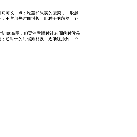
时间可长一点；吃茎和果实的蔬菜，一般起
多，不宜加热时间过长；吃种子的蔬菜，补
针做36圈，但要注意顺时针36圈的时候是
圈；逆时针的时候则相反，逐渐还原到一个