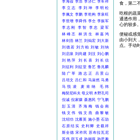
李海霞
李浩
李济仁
李军祥
食，第二
李立志
李刘坤
李明松
吃根的蔬
李佩文
李鹏
李乾构
李泉旺
通透作用
李世增
李舜伟
李仝
李振军
心的较多
李志刚
李智
李忠
梁军
林峰丕
林洪生
林嘉鸿
便秘或感
由小到大
林剑浩
林兰
刘灿宏
刘大新
点。手动
刘德若
刘方柏
刘敏
刘纳
刘启泉
刘尚建
刘汶
刘心鹏
刘艳萍
刘长喜
刘长信
刘征利
刘征堂
鲁艺
鲁兆麟
陆广莘
路志正
吕景山
吕培文
吕仁和
马淑然
马勇
马悦凌
麦肯纳
毛炜
梅契尼科夫
母义明
木野孔司
倪诚
倪家骧
聂惠民
宁飞鹏
彭玉清
齐海梅
钱会南
钱文伟
钱文燕
曲黎敏
沈绍功
沈雁英
施小墨
石劢
石原结实
史利卿
史载祥
斯全德
宋祚民
苏布拉瓦尼
苏伟
宿玉成
孙丽蕴
孙思邈