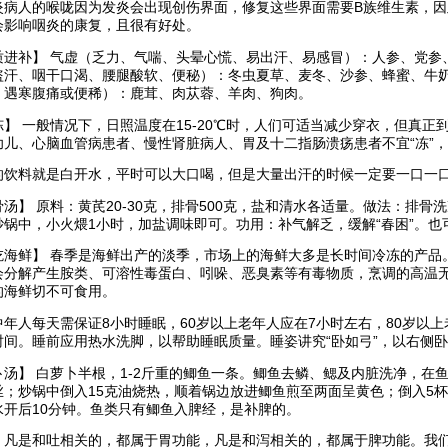
炎病人的喉咙因为发炎会出现创伤界面，修复这些界面需要B族维生素，
会影响咽炎的康复，且很有好处。
质进补】 气虚（乏力、气喘、头晕心慌、易出汗、易感冒）：人参、党参
盗汗、咽干口渴、腰腿酸软、便秘）：冬虫夏草、麦冬、沙参、蜂蜜、牛奶
、遇寒腹痛或便稀）：鹿茸、肉苁蓉、羊肉、狗肉。
冻】 一般情况下，日照温度在15-20℃时，人们可适当减少穿衣，但真
幼儿、心脑血管病患者、慢性肾脏病人、胃及十二指肠溃疡患者不宜“冻”
的饮料就是白开水，平时可以大口喝，但是大量出汗的时候一定要一口一
汤】 原料：黄芪20-30克，排骨500克，盐和清水各适量。做法：排
砂锅中，小火煨1小时，加盐调味即可。功用：补气解乏，缓解“春困”。也
吃海鲜】 春季是海鲜出产的淡季，市场上的海鲜大多是长时间冷冻的产品
会分解产生胺类、可溶性毒蛋白、吲哚、恶臭素等有毒物质，烹调的高温
的海鲜切不可食用。
年人每天需保证8小时睡眠，60岁以上老年人应在7小时左右，80岁以上
时间。睡前应用热水洗脚，以帮助睡眠质量。睡姿讲究“卧如弓”，以右侧
卜汤】 白萝卜半根，1-2斤重的鲫鱼一条。鲫鱼去鳞、鳃及内脏洗净，在
丝；炒锅中倒入15克油烧热，顺着锅边放进鲫鱼煎至两面呈黄色；倒入5
水开后10分钟。鱼类只有鲫鱼入脾经，是补脾的。
，凡是和吐相关的，都属于胃功能，凡是和泻相关的，都属于脾功能。我