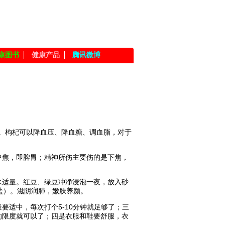
康图书
健康产品
腾讯微博
掉。枸杞可以降血压、降血糖、调血脂，对于
中焦，即脾胃；精神所伤主要伤的是下焦，
清水适量。红豆、绿豆冲净浸泡一夜，放入砂
盐）。滋阴润肺，嫩肤养颜。
适中，每次打个5-10分钟就足够了；三
的限度就可以了；四是衣服和鞋要舒服，衣