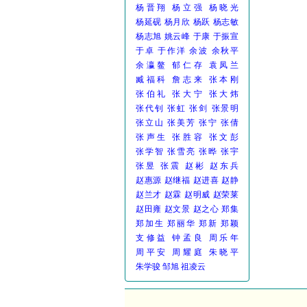
杨晋翔
杨立强
杨晓光
杨延砚
杨月欣
杨跃
杨志敏
杨志旭
姚云峰
于康
于振宣
于卓
于作洋
余波
余秋平
余瀛鳌
郁仁存
袁凤兰
臧福科
詹志来
张本刚
张伯礼
张大宁
张大炜
张代钊
张虹
张剑
张景明
张立山
张美芳
张宁
张倩
张声生
张胜容
张文彭
张学智
张雪亮
张晔
张宇
张昱
张震
赵彬
赵东兵
赵惠源
赵继福
赵进喜
赵静
赵兰才
赵霖
赵明威
赵荣莱
赵田雍
赵文景
赵之心
郑集
郑加生
郑丽华
郑新
郑颖
支修益
钟孟良
周乐年
周平安
周耀庭
朱晓平
朱学骏
邹旭
祖凌云