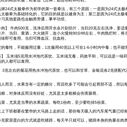
宽松的棉质衣服，鞋要透气合脚，如运动鞋和布鞋。
选择24式太极拳作为初学的第一套拳法，有三个原因：一是因为24式太极
氏太极拳为基础转化的，它的目的就是以健身为主；第三是因为24式太极
学习其他套路也会触类旁通，事半功倍。
牛肉】 牛肉500克，洗净后用开水汆片刻切片，当归20克左右洗净，姜
姜片、当归、黄酒，大火烧开，改小火慢炖90分钟左右，牛肉熟烂时，将
口味即可食用。当归可降血压、抗血栓。
的毒性，不能服用过量，1次服用40克以上可在1-6小时内中毒；也不能常
茶】 玉米须5克用水冲泡代茶饮。玉米须无毒，药效平和，可以说是一味
题的人都可以食用。
】 3克左右的菊花用热水冲泡代茶饮，也可以和甘草、金银花各2克搭配
人而言，水果含有一定的糖分，而且吃多了可能会引起胃部不适，所以每天
粗粮，对身体反而没有好处，尤其是太多粗粮会伤害肠胃。
蔬菜，尤其是当季的水果蔬菜。每吃1份肉，至少要吃掉5份菜。
天上下班都要在繁华的大马路上走的话，那你每天吸入的汽车尾气量已经
补充胶原蛋白的方式就是吃猪蹄，每天半只就可以，猪蹄本身的热量在肉