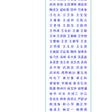
孙伟
孙燕
太田博明
唐祖宣
陶庆文
提桂香
田华
万承奎
汪红兵
汪卫东
王宝玺
王暴魁
王成祥
王凤云
王贵强
王国宝
王国玮
王鸿谟
王化虹
王健
王敬
王琦
王庆国
王素梅
王学艳
王耀献
王宜
王拥军
王友
王羽暄
王玉光
王玉英
王振国
王征美
魏玮
翁维良
翁习生
吴斌
吴大真
吴孟超
吴圣贤
吴士良
吴文杰
吴煜
吴中朝
武国忠
武连华
武泽民
西野精治
夏玉清
向红丁
谢尔曼
谢立科
谢瑞裕
辛随成
新谷弘实
熊露
熊仲川
徐宝华
徐荣谦
徐书
许乐
许润三
许云
宣在光
薛奇
薛庆云
严蔚冰
阎清海
阎小萍
颜正华
杨道文
杨定一
杨甫德