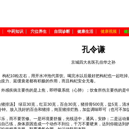
中药知识
穴位养生
自我诊断
健康生活
健康视频
健
孔令谦
京城四大名医孔伯华之孙
】 枸杞10粒左右，用开水冲泡代茶饮。喝完水以后最好把枸杞也一起吃
免疫力、延缓衰老都有积极的作用，而且枸杞安全无毒。
，外感疾病主要伤的是上焦，即呼吸系统（心肺）；饮食所伤主要伤的是
猪排汤】 绿豆30克，红豆30克，百合30克，猪排骨500克，盐5克，
0分钟。放入洗好的百合和猪排，炖至猪排烂熟，加盐调味即可（也可不加
享乐，而不要苦修。一是环境要舒服，光线适中，通风，安静；二是运动量要
着自己练，身体原因造成一个动作不到位，千万不要硬来，达到你能达到