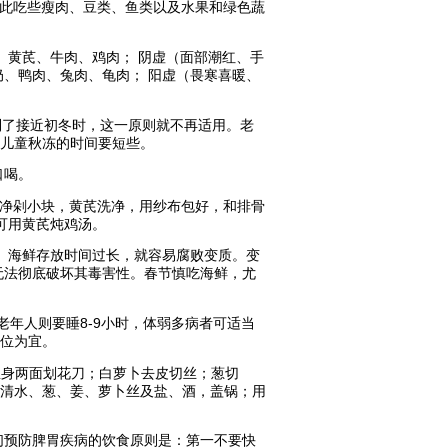
因此吃些瘦肉、豆类、鱼类以及水果和绿色蔬
、黄芪、牛肉、鸡肉； 阴虚（面部潮红、手
、鸭肉、兔肉、龟肉； 阳虚（畏寒喜暖、
正到了接近初冬时，这一原则就不再适用。老
，儿童秋冻的时间要短些。
口喝。
骨洗净剁小块，黄芪洗净，用纱布包好，和排骨
可用黄芪炖鸡汤。
。海鲜存放时间过长，就容易腐败变质。变
无法彻底破坏其毒害性。春节慎吃海鲜，尤
老年人则要睡8-9小时，体弱多病者可适当
卧位为宜。
鱼身两面划花刀；白萝卜去皮切丝；葱切
杯清水、葱、姜、萝卜丝及盐、酒，盖锅；用
们预防脾胃疾病的饮食原则是：第一不要快