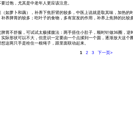
不要过饱，尤其是中老年人更应该注意。
菜（如萝卜和藕），补养下焦肝肾的较多，中医上说就是取其味，加热的
，补养脾胃的较多；吃叶子的食物，多有宣发的作用，补养上焦肺的比较
。
觉脾胃不舒服，可试试太极揉腹法：两手捂住小肚子，顺时针做36圈，逆时
，实际形状可以不大，但意识一定要由一个点揉到一个圆，逐渐放大这个
时想这两只手是栓住一根绳子，跟里面联动起来。
1
2
3
下一页>