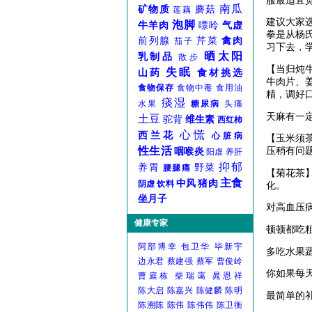
服最适宜
南瓜
矿物质
蘑菇
莲藕
建议大家
泡脚
牛羊肉
嘌呤
气虚
拳是从杨
前列腺
芹菜
禽肉
茄子
习下去，
晒太阳
乳制品
散步
【当归炖
失眠
山药
食材挑选
牛肉片、
食物保存
食物中毒
食用油
精，调好
痰湿
水果
糖尿病
头痛
天麻有一定
土豆
驼背
维生素
西红柿
心慌
西兰花
心脏病
【玉米须
性生活
咽喉炎
压稍有问
阳虚
养肝
抑郁
养胃
野菜
腰腿痛
【菊花茶
主食
中风
猪肉
阴虚
饮料
化。
坐月子
对高血压病
健康专家
顿顿都吃
阿部博幸
包卫华
毕新宇
多吃水果
边永君
蔡建强
蔡军
曹俊岭
你如果每
曹庭栋
柴瑞霭
晁恩祥
陈大启
陈嘉兴
陈健麟
陈明
最简单的
陈溯陈
陈伟
陈伟伟
陈卫衡