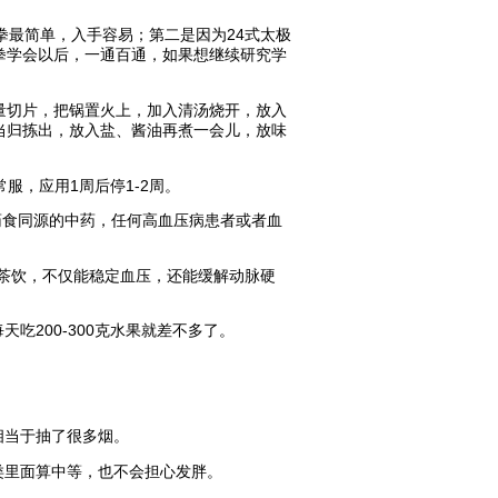
拳最简单，入手容易；第二是因为24式太极
拳学会以后，一通百通，如果想继续研究学
适量切片，把锅置火上，加入清汤烧开，放入
当归拣出，放入盐、酱油再煮一会儿，放味
服，应用1周后停1-2周。
药食同源的中药，任何高血压病患者或者血
代茶饮，不仅能稳定血压，还能缓解动脉硬
吃200-300克水果就差不多了。
相当于抽了很多烟。
类里面算中等，也不会担心发胖。